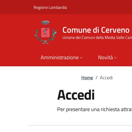
Comune di Cerveno
Vai al contenuto principale
(apre in un'altra scheda).
Regione Lombardia
Comune di Cerveno
Unione dei Comuni della Media Valle Camo
Amministrazione
Novità
Home
/
Accedi
Accedi
Per presentare una richiesta attrav