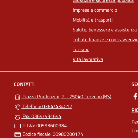
Imprese e commercio
Mobilità e trasporti
Salute, benessere e assistenza
Tributi, finanze e contravvenzi
Turismo
Vita lavorativa
CONTATTI
SE
(apre in un'a
Piazza Prudenzini, 2 - 25040 Cerveno (BS)
Telefono: 0364/434012
RI
Fax: 0364/434644
Per
P. IVA: 00593600984
Co
Codice fiscale: 00980200174