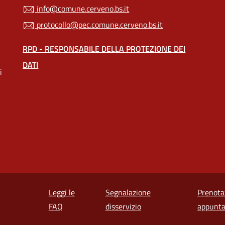
info@comune.cerveno.bs.it
protocollo@pec.comune.cerveno.bs.it
RPD - RESPONSABILE DELLA PROTEZIONE DEI
DATI
i
Leggi le
Segnalazione
Prenota
e in un'altra scheda).
FAQ
disservizio
appunt