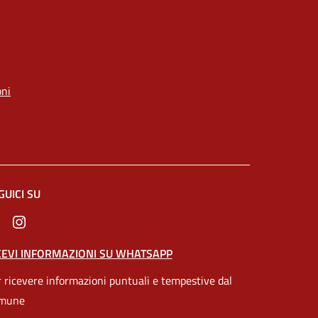
oni
GUICI SU
ltra scheda).
CEVI INFORMAZIONI SU WHATSAPP
 ricevere informazioni puntuali e tempestive dal
mune